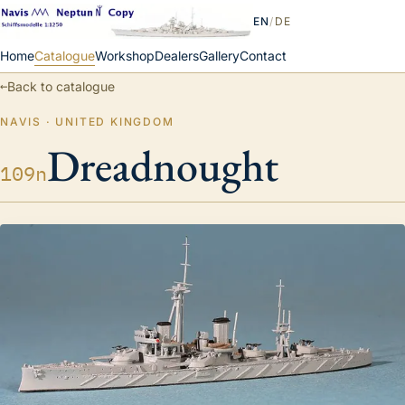
EN
/
DE
Home
Catalogue
Workshop
Dealers
Gallery
Contact
←
Back to catalogue
NAVIS · UNITED KINGDOM
Dreadnought
109n