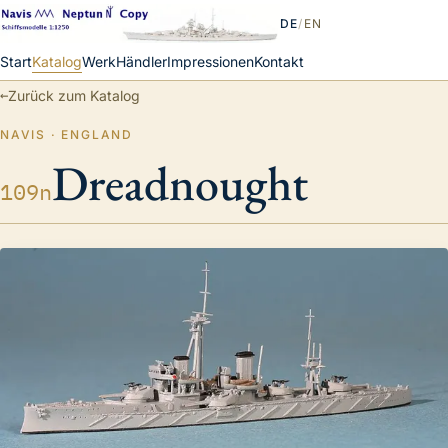
DE
/
EN
Start
Katalog
Werk
Händler
Impressionen
Kontakt
←
Zurück zum Katalog
NAVIS · ENGLAND
Dreadnought
109n