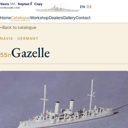
EN
/
DE
Home
Catalogue
Workshop
Dealers
Gallery
Contact
←
Back to catalogue
NAVIS · GERMANY
Gazelle
55n