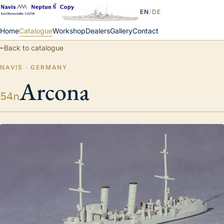
EN
/
DE
Home
Catalogue
Workshop
Dealers
Gallery
Contact
←
Back to catalogue
NAVIS · GERMANY
Arcona
54n