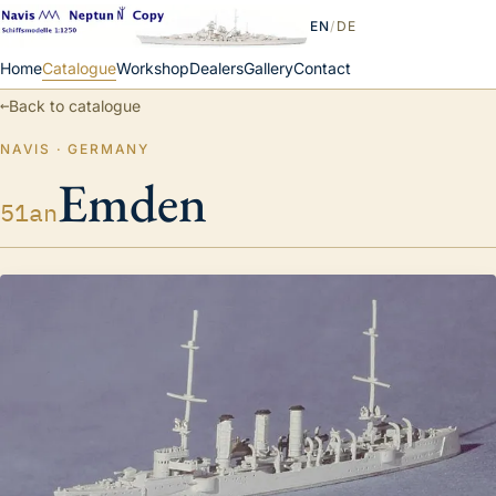
EN
/
DE
Home
Catalogue
Workshop
Dealers
Gallery
Contact
←
Back to catalogue
NAVIS · GERMANY
Emden
51an