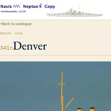
←
Back to catalogue
NAVIS · USA
Denver
341n