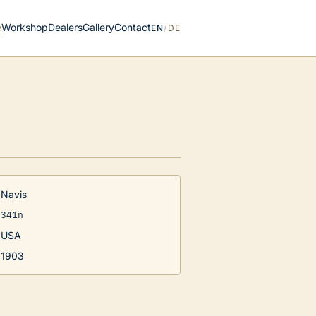
e
Workshop
Dealers
Gallery
Contact
EN
/
DE
Navis
341n
USA
1903