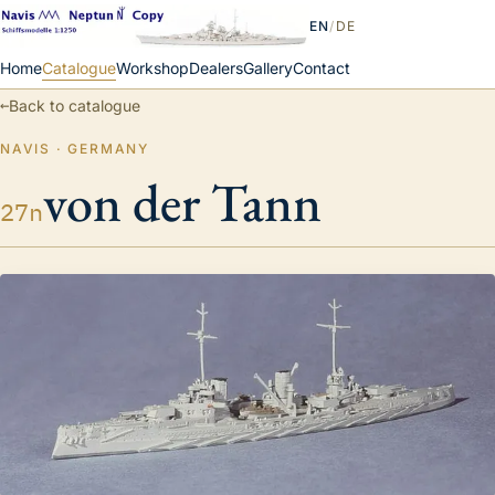
EN
/
DE
Home
Catalogue
Workshop
Dealers
Gallery
Contact
←
Back to catalogue
NAVIS · GERMANY
von der Tann
27n