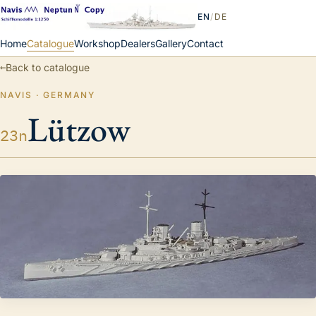
EN
/
DE
Home
Catalogue
Workshop
Dealers
Gallery
Contact
←
Back to catalogue
NAVIS · GERMANY
Lützow
23n