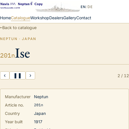
EN
/
DE
Home
Catalogue
Workshop
Dealers
Gallery
Contact
←
Back to catalogue
NEPTUN · JAPAN
Ise
201n
‹
❚❚
›
2
/
12
Manufacturer
Neptun
201n
Article no.
Country
Japan
Year built
1917