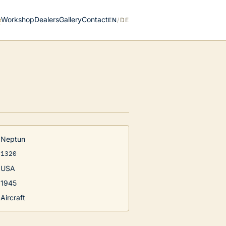
e
Workshop
Dealers
Gallery
Contact
EN
/
DE
Neptun
1320
USA
1945
Aircraft