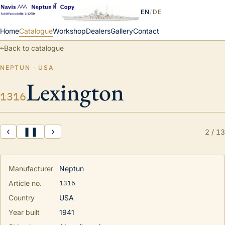
EN
/
DE
Home
Catalogue
Workshop
Dealers
Gallery
Contact
←
Back to catalogue
NEPTUN · USA
Lexington
1316
‹
❚❚
›
2
/
13
Manufacturer
Neptun
1316
Article no.
Country
USA
Year built
1941