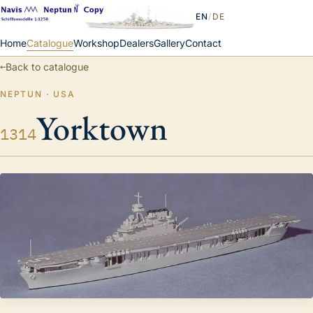
EN
/
DE
Home
Catalogue
Workshop
Dealers
Gallery
Contact
←
Back to catalogue
NEPTUN · USA
Yorktown
1314