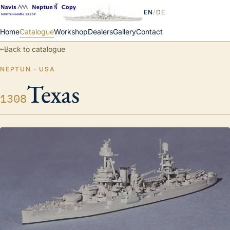
EN
/
DE
Home
Catalogue
Workshop
Dealers
Gallery
Contact
←
Back to catalogue
NEPTUN · USA
Texas
1308