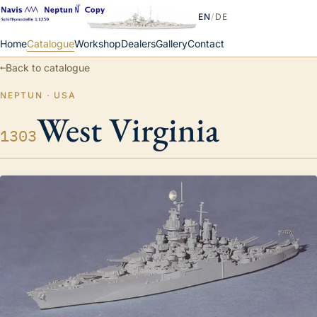
EN
/
DE
Home
Catalogue
Workshop
Dealers
Gallery
Contact
←
Back to catalogue
NEPTUN · USA
West Virginia
1303