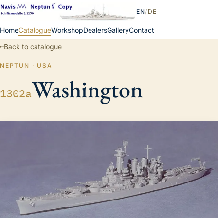
EN
/
DE
Home
Catalogue
Workshop
Dealers
Gallery
Contact
←
Back to catalogue
NEPTUN · USA
Washington
1302a