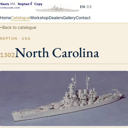
EN
/
DE
Home
Catalogue
Workshop
Dealers
Gallery
Contact
←
Back to catalogue
NEPTUN · USA
North Carolina
1302