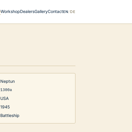
e
Workshop
Dealers
Gallery
Contact
EN
/
DE
Neptun
1300a
USA
1945
Battleship