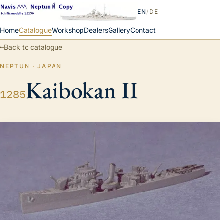
EN
/
DE
Home
Catalogue
Workshop
Dealers
Gallery
Contact
←
Back to catalogue
NEPTUN · JAPAN
Kaibokan II
1285