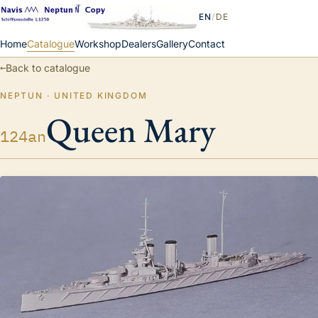
EN
/
DE
Home
Catalogue
Workshop
Dealers
Gallery
Contact
←
Back to catalogue
NEPTUN · UNITED KINGDOM
Queen Mary
124an