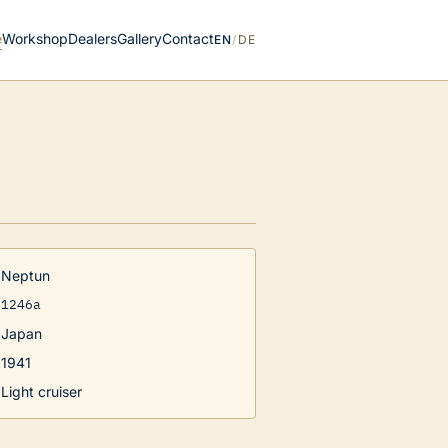
e
Workshop
Dealers
Gallery
Contact
EN
/
DE
Neptun
1246a
Japan
1941
Light cruiser