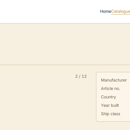
Home
Catalogu
2
/
12
Manufacturer
Article no.
Country
Year built
Ship class