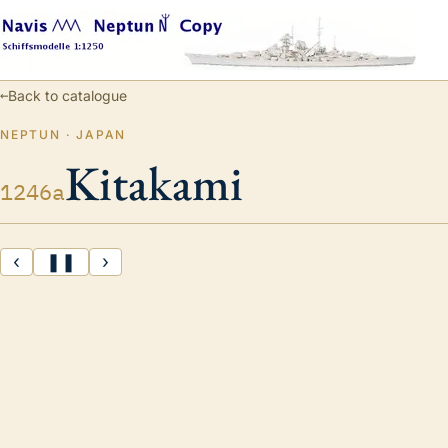
←
Back to catalogue
NEPTUN · JAPAN
Kitakami
1246a
‹
❚❚
›