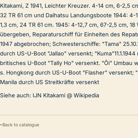
Kitakami, Z 1941, Leichter Kreuzer. 4-14 cm, 6-2,5 c
32 TR 61 cm und Daihatsu Landungsboote 1944: 4-12
1,3 cm, 24 TR 61 cm. 1945: 4-12,7 cm, 67-2,5 cm, 18
übergeben, Reparaturschiff für Einheiten des Repat
1947 abgebrochen; Schwesterschiffe: "Tama" 25.10
durch US-U-Boot "Jallao" versenkt; "Kuma"11.1.194
britisches U-Boot "Tally Ho" versenkt. "Ôi" Umbau w
s. Hongkong durch US-U-Boot "Flasher" versenkt; "K
Manila durch US Streitkräfte versenkt
Siehe auch: IJN Kitakami @ Wikipedia
←
Back to catalogue