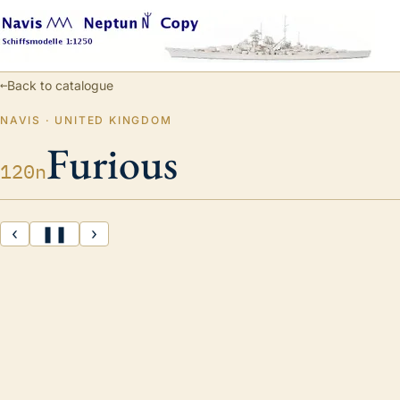
←
Back to catalogue
NAVIS · UNITED KINGDOM
Furious
120n
‹
❚❚
›