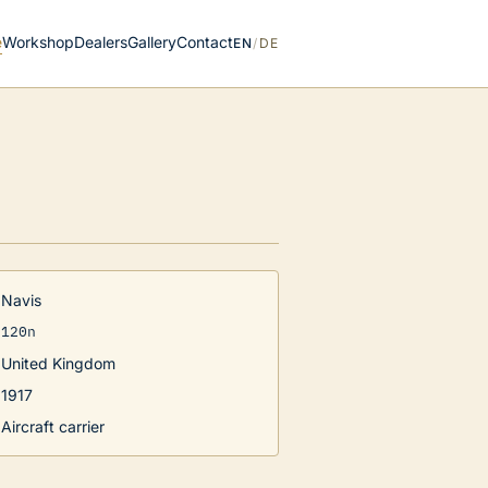
e
Workshop
Dealers
Gallery
Contact
EN
/
DE
Navis
120n
United Kingdom
1917
Aircraft carrier