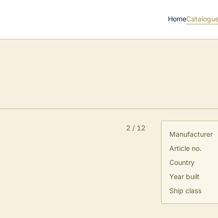
Home
Catalogu
2
/
12
Manufacturer
Article no.
Country
Year built
Ship class