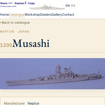
EN
/
DE
Home
Catalogue
Workshop
Dealers
Gallery
Contact
←
Back to catalogue
NEPTUN · JAPAN
Musashi
1200
Manufacturer
Neptun