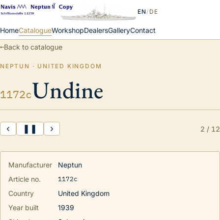
EN
/
DE
Home
Catalogue
Workshop
Dealers
Gallery
Contact
←
Back to catalogue
NEPTUN · UNITED KINGDOM
Undine
1172c
‹
❚❚
›
2
/
12
Manufacturer
Neptun
1172c
Article no.
Country
United Kingdom
Year built
1939