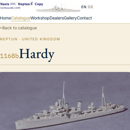
EN
/
DE
Home
Catalogue
Workshop
Dealers
Gallery
Contact
←
Back to catalogue
NEPTUN · UNITED KINGDOM
Hardy
1168b