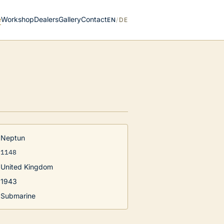
e
Workshop
Dealers
Gallery
Contact
EN
/
DE
Neptun
1148
United Kingdom
1943
Submarine