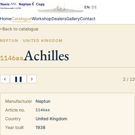
EN
/
DE
Home
Catalogue
Workshop
Dealers
Gallery
Contact
←
Back to catalogue
NEPTUN · UNITED KINGDOM
Achilles
1146as
‹
❚❚
›
2
/
12
Manufacturer
Neptun
1146as
Article no.
Country
United Kingdom
Year built
1938