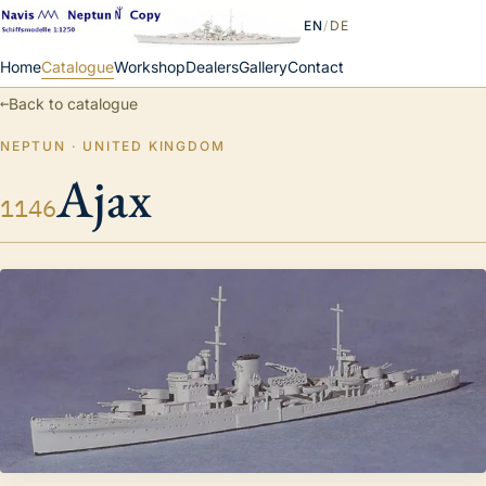
EN
/
DE
Home
Catalogue
Workshop
Dealers
Gallery
Contact
←
Back to catalogue
NEPTUN · UNITED KINGDOM
Ajax
1146