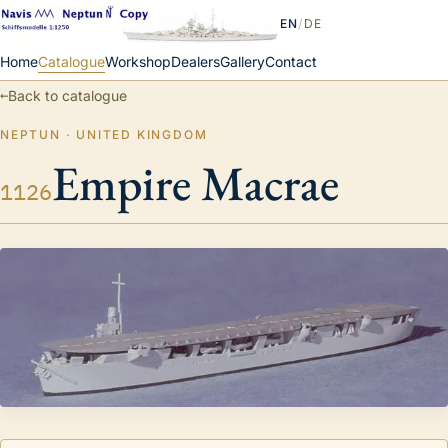
EN
/
DE
Home
Catalogue
Workshop
Dealers
Gallery
Contact
←
Back to catalogue
NEPTUN · UNITED KINGDOM
Empire Macrae
1126