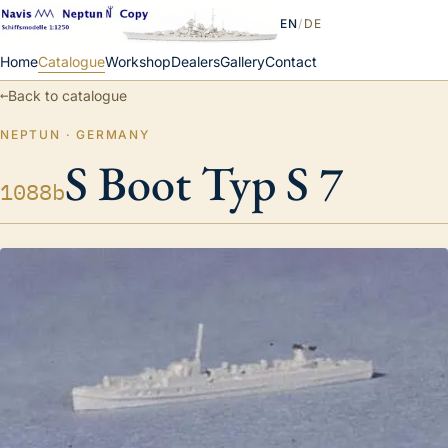
EN
/
DE
Home
Catalogue
Workshop
Dealers
Gallery
Contact
←
Back to catalogue
NEPTUN · GERMANY
S Boot Typ S 7
1088b