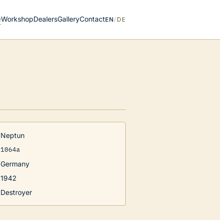
e
Workshop
Dealers
Gallery
Contact
EN
/
DE
Neptun
1064a
Germany
1942
Destroyer