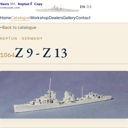
EN
/
DE
Home
Catalogue
Workshop
Dealers
Gallery
Contact
←
Back to catalogue
NEPTUN · GERMANY
Z 9 - Z 13
1064