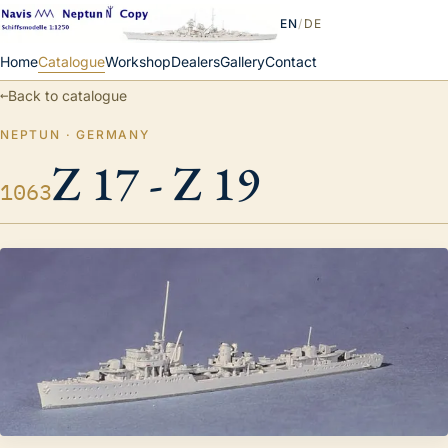
EN
/
DE
Home
Catalogue
Workshop
Dealers
Gallery
Contact
←
Back to catalogue
NEPTUN · GERMANY
Z 17 - Z 19
1063