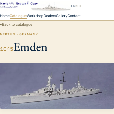
EN
/
DE
Home
Catalogue
Workshop
Dealers
Gallery
Contact
←
Back to catalogue
NEPTUN · GERMANY
Emden
1045