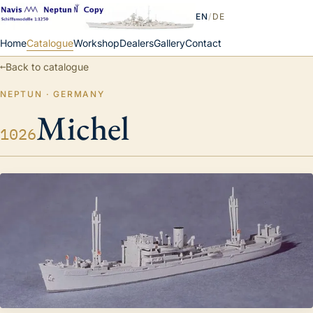
EN
/
DE
Home
Catalogue
Workshop
Dealers
Gallery
Contact
←
Back to catalogue
NEPTUN · GERMANY
Michel
1026