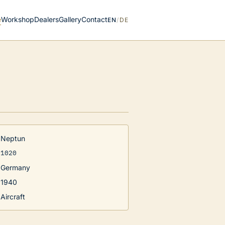
e
Workshop
Dealers
Gallery
Contact
EN
/
DE
Neptun
1020
Germany
1940
Aircraft