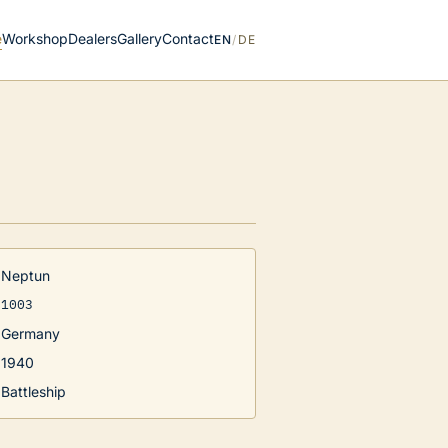
e
Workshop
Dealers
Gallery
Contact
EN
/
DE
Neptun
1003
Germany
1940
Battleship