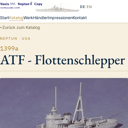
DE
/
EN
Start
Katalog
Werk
Händler
Impressionen
Kontakt
←
Zurück zum Katalog
NEPTUN · USA
1399a
ATF - Flottenschlepper