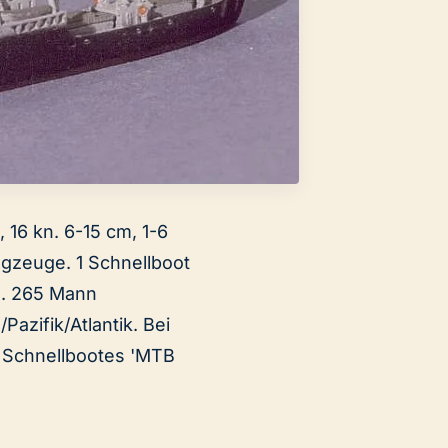
 16 kn. 6-15 cm, 1-6
ugzeuge. 1 Schnellboot
m. 265 Mann
azifik/Atlantik. Bei
 Schnellbootes 'MTB