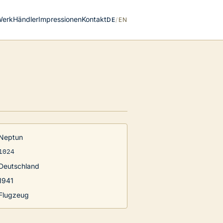
Werk
Händler
Impressionen
Kontakt
DE
/
EN
Neptun
1024
Deutschland
1941
Flugzeug